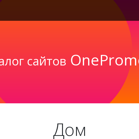
OneProm
алог сайтов
Дом